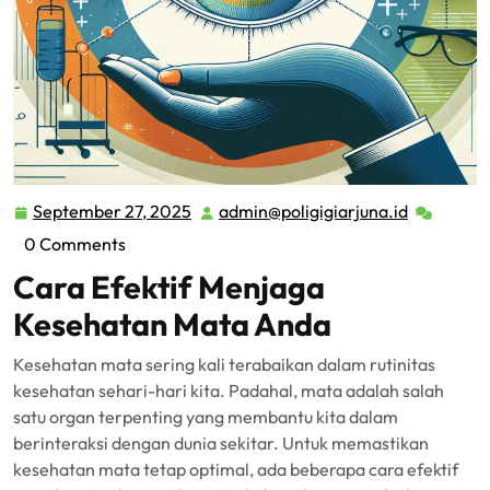
September 27, 2025
admin@poligigiarjuna.id
September
admin@pol
27,
0 Comments
2025
Cara Efektif Menjaga
Kesehatan Mata Anda
Kesehatan mata sering kali terabaikan dalam rutinitas
kesehatan sehari-hari kita. Padahal, mata adalah salah
satu organ terpenting yang membantu kita dalam
berinteraksi dengan dunia sekitar. Untuk memastikan
kesehatan mata tetap optimal, ada beberapa cara efektif