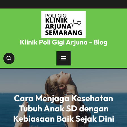
Skip
to
content
Klinik Poli Gigi Arjuna - Blog
Cara Menjaga Kesehatan
Tubuh Anak SD dengan
Kebiasaan Baik Sejak Dini