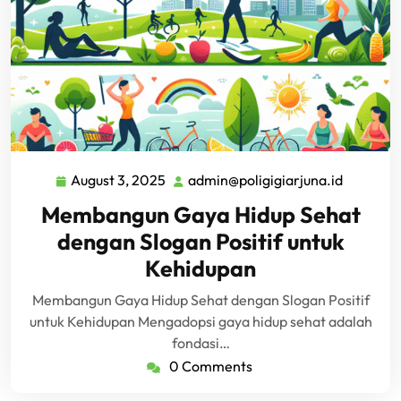
August 3, 2025
admin@poligigiarjuna.id
August
admin@po
3,
Membangun Gaya Hidup Sehat
2025
dengan Slogan Positif untuk
Kehidupan
Membangun Gaya Hidup Sehat dengan Slogan Positif
untuk Kehidupan Mengadopsi gaya hidup sehat adalah
fondasi…
0 Comments