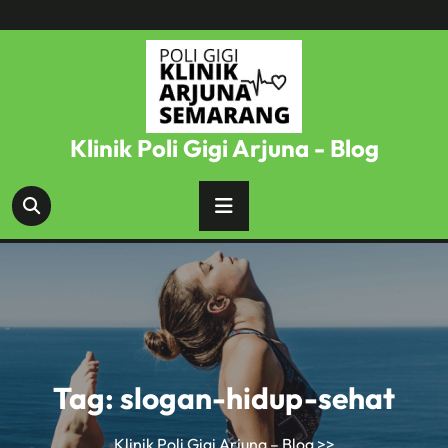
Skip
to
content
Klinik Poli Gigi Arjuna - Blog
Tag:
slogan-hidup-sehat
Klinik Poli Gigi Arjuna – Blog
>>