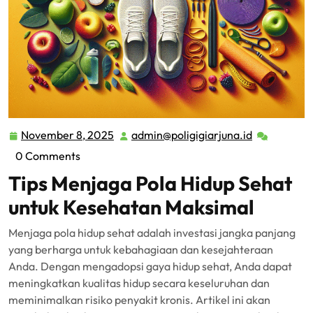
November 8, 2025
admin@poligigiarjuna.id
November
admin@polig
8,
0 Comments
2025
Tips Menjaga Pola Hidup Sehat
untuk Kesehatan Maksimal
Menjaga pola hidup sehat adalah investasi jangka panjang
yang berharga untuk kebahagiaan dan kesejahteraan
Anda. Dengan mengadopsi gaya hidup sehat, Anda dapat
meningkatkan kualitas hidup secara keseluruhan dan
meminimalkan risiko penyakit kronis. Artikel ini akan