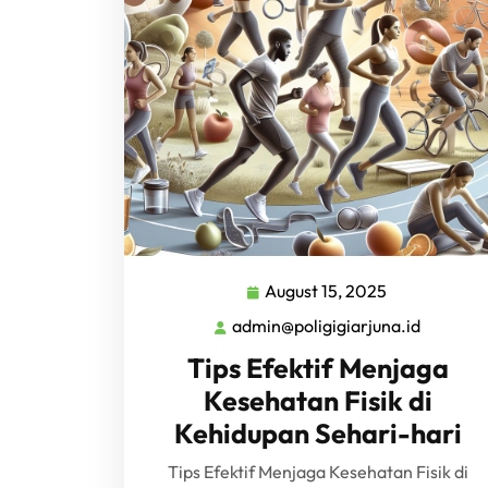
August 15, 2025
August
15,
admin@poligigiarjuna.id
admin@po
2025
Tips Efektif Menjaga
Kesehatan Fisik di
Kehidupan Sehari-hari
Tips Efektif Menjaga Kesehatan Fisik di