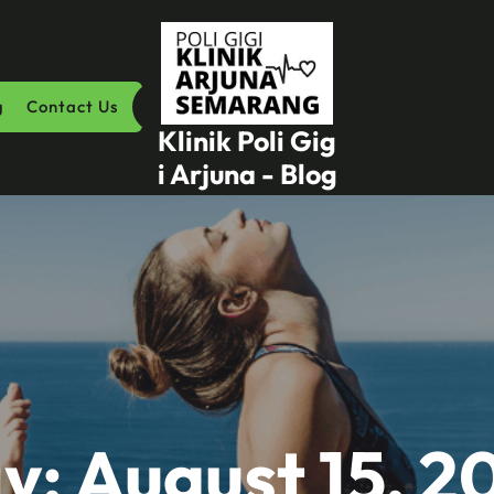
g
Contact Us
Klinik Poli Gig
i Arjuna - Blog
y:
August 15, 2